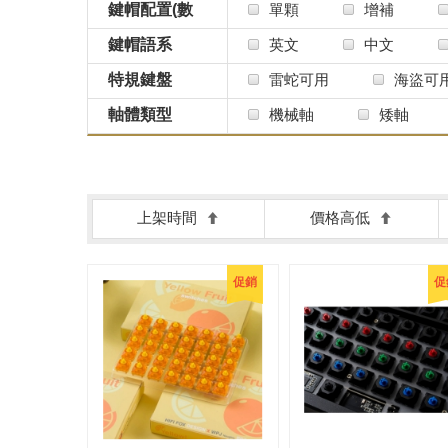
鍵帽配置(數
單顆
增補
量)
鍵帽語系
英文
中文
特規鍵盤
雷蛇可用
海盜可
軸體類型
機械軸
矮軸
上架時間
價格高低
促銷
促