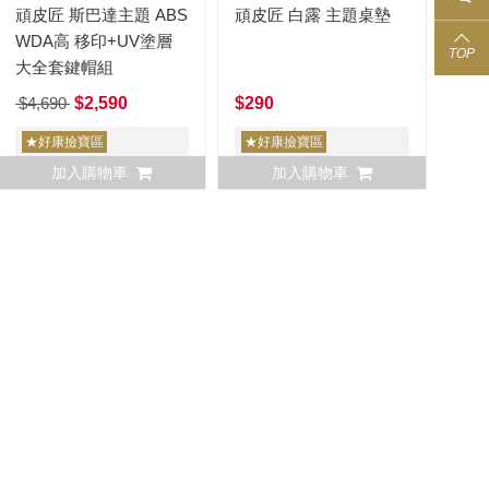
頑皮匠 斯巴達主題 ABS
頑皮匠 白露 主題桌墊
WDA高 移印+UV塗層
TOP
大全套鍵帽組
$4,690
$2,590
$290
★好康撿寶區
★好康撿寶區
加入購物車
加入購物車