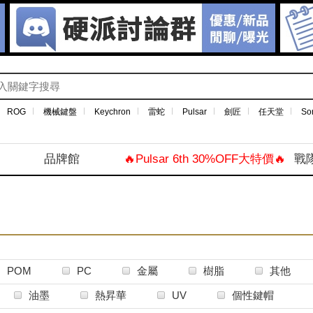
ROG
機械鍵盤
Keychron
雷蛇
Pulsar
劍匠
任天堂
So
品牌館
🔥Pulsar 6th 30%OFF大特價🔥
戰
POM
PC
金屬
樹脂
其他
油墨
熱昇華
UV
個性鍵帽