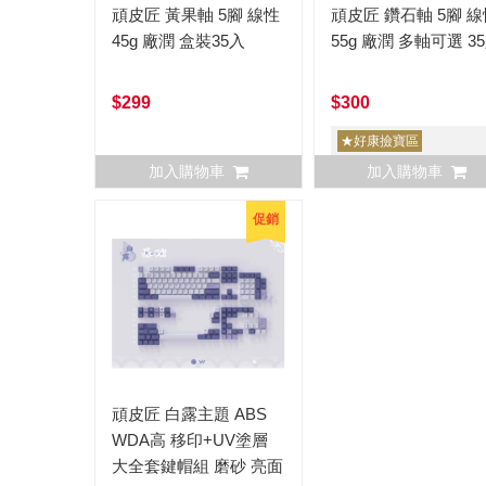
頑皮匠 黃果軸 5腳 線性
頑皮匠 鑽石軸 5腳 線
45g 廠潤 盒裝35入
55g 廠潤 多軸可選 3
$299
$300
★好康撿寶區
加入購物車
加入購物車
促銷
頑皮匠 白露主題 ABS
WDA高 移印+UV塗層
大全套鍵帽組 磨砂 亮面