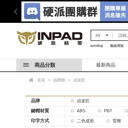
All
wooting
無線滑鼠
商品分類
最新商品
首頁
品牌館
頑皮匠
品牌
頑皮匠
鍵帽材質
ABS
PBT
印字方式
二色成形
雷雕