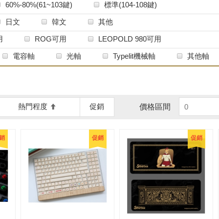
60%-80%(61~103鍵)
標準(104-108鍵)
日文
韓文
其他
用
ROG可用
LEOPOLD 980可用
電容軸
光軸
Typelit機械軸
其他軸
熱門程度
促銷
價格區間
銷
促銷
促銷