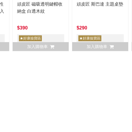
性
頑皮匠 磁吸透明鍵帽收
頑皮匠 斯巴達 主題桌墊
5入
納盒 白透木紋
$390
$290
★好康撿寶區
★好康撿寶區
加入購物車
加入購物車