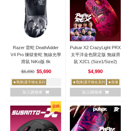
Razer 雷蛇 DeathAdder
Pulsar X2 CrazyLight PRX
V4 Pro 煉獄奎蛇 無線光學
太平洋金色限定版 無線滑
滑鼠 NiKo版 8k
鼠 X2CL (Size1/Size2)
$5,690
$4,990
$6,890
★戰隊|選手聯名系列
★戰隊|選手聯名系列
★限量
加入購物車
加入購物車
促銷